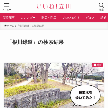
メニュー
検索
新着記事
カレンダー
開店・閉店
プロジェクト
グルメ
話題
ホーム
「根川緑道」の検索結果
「根川緑道」の検索結果
季節