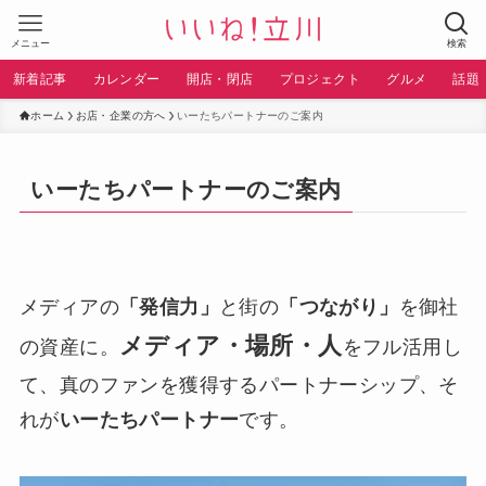
メニュー
検索
新着記事
カレンダー
開店・閉店
プロジェクト
グルメ
話題
ホーム
お店・企業の方へ
いーたちパートナーのご案内
いーたちパートナーのご案内
メディアの
「発信力」
と街の
「つながり」
を御社
メディア・場所・人
の資産に。
をフル活用し
て、真のファンを獲得するパートナーシップ、そ
れが
いーたちパートナー
です。