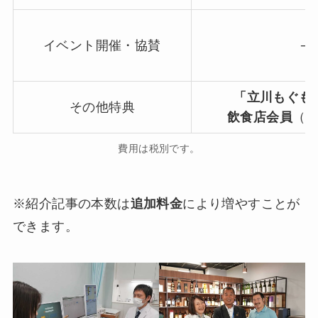
イベント開催・協賛
─
「立川もぐも
その他特典
飲食店会員
（
費用は税別です。
※紹介記事の本数は
追加料金
により増やすことが
できます。