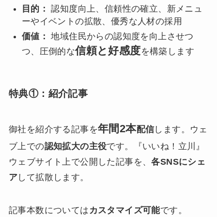
目的：
認知度向上、信頼性の確立、新メニュ
ーやイベントの拡散、優秀な人材の採用
価値：
地域住民からの認知度を向上させつ
信頼と好感度
つ、圧倒的な
を構築します
特典①：紹介記事
年間2本
御社を紹介する記事を
配信
します。ウェ
ブ上での
認知拡大の主役
です。『いいね！立川』
ウェブサイト上で公開した記事を、
各SNSにシェ
ア
して拡散します。
記事本数については
カスタマイズ可能
です。