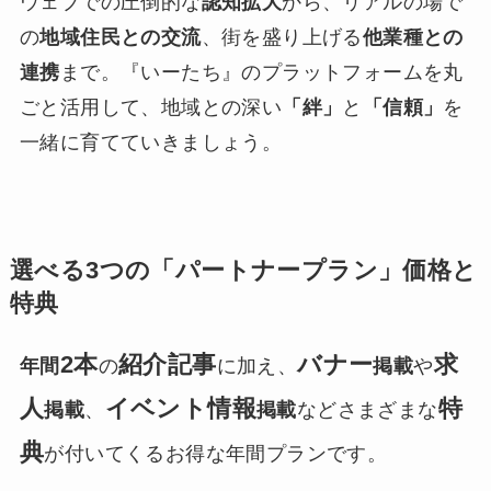
ウェブでの圧倒的な
認知拡大
から、リアルの場で
の
地域住民との交流
、街を盛り上げる
他業種との
連携
まで。『いーたち』のプラットフォームを丸
ごと活用して、地域との深い
「絆」
と
「信頼」
を
一緒に育てていきましょう。
選べる3つの「パートナープラン」価格と
特典
2本
紹介記事
バナー
求
年間
の
に加え、
掲載
や
人
イベント情報
特
掲載
、
掲載
などさまざまな
典
が付いてくるお得な年間プランです。