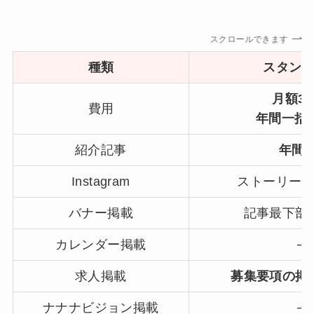
スクロールできます
種類
スタン
月額3
費用
年間一括3
紹介記事
年間2
Instagram
ストーリー
バナー掲載
記事最下部
カレンダー掲載
─
求人掲載
募集要項の掲
ナナナビジョン掲載
─