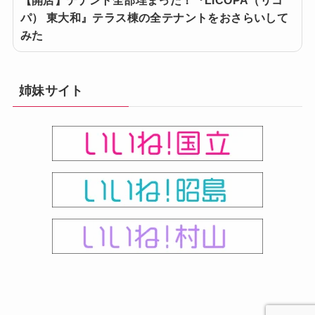
【開店】テナント全部埋まった！『LICOPA（リコ
パ） 東大和』テラス棟の全テナントをおさらいして
みた
姉妹サイト