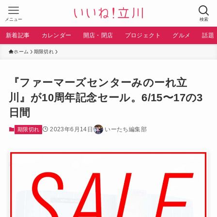
メニュー
検索
新着記事
カレンダー
開店・閉店
プロジェクト
グルメ
話題
ホーム
期限切れ
『ファーマーズセンターみのーれ立
川』が10周年記念セール。6/15〜17の3
日間
2023年6月14日
いーたち編集部
期限切れ