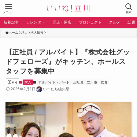
メニュー
検索
新着記事
カレンダー
開店・閉店
プロジェクト
グルメ
話題
ホーム
求人
求人情報
【正社員 / アルバイト】『株式会社グッ
ドフェローズ』がキッチン、ホールス
タッフを募集中
PR
求人
アルバイト・パート
正社員
立川市
飲食
2026年2月1日
いーたち編集部