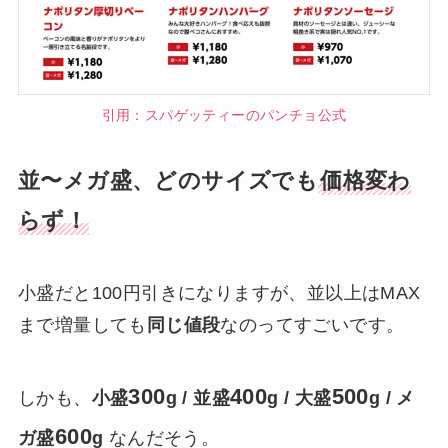
引用：スパゲッティーのパンチョ公式
並〜メガ盛、どのサイズでも
価格変わ
らず！
小盛だと100円引きになりますが、並以上はMAX
まで増量しても
同じ値段
なのってすごいです。
300
400
500
しかも、
小盛
g / 並盛
g / 大盛
g / メ
600
ガ盛
g
なんだそう。