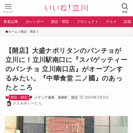
メニュー
検索
新着記事
カレンダー
開店・閉店
プロジェクト
グルメ
話題
ホーム
開店・閉店
【開店】大盛ナポリタンのパンチョが
立川に！立川駅南口に『スパゲッティー
のパンチョ 立川南口店』がオープンす
るみたい。『中華食堂 二ノ國』のあっ
たところ
2024年3月3日
開店・閉店
メディア連携
柴崎町
開店
ささみ＠いーたち