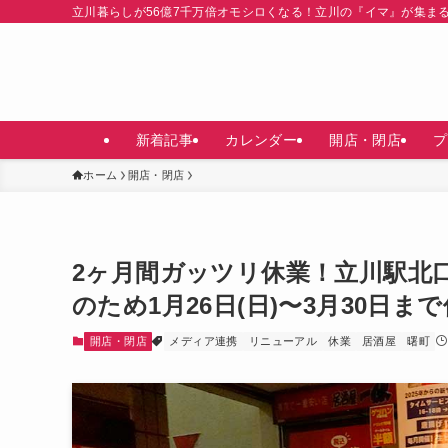
立川暮らしが56億7千万倍オモシロくなる！立川の『イマ』が集ま
新着記事
カレンダー
開店・閉店
プ
ホーム
開店・閉店
2ヶ月間ガッツリ休業！立川駅北
のため1月26日(日)〜3月30日
開店・閉店
メディア連携
リニューアル
休業
居酒屋
曙町