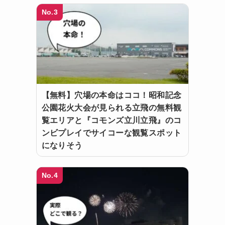
No.3
【無料】穴場の本命はココ！昭和記念
公園花火大会が見られる立飛の無料観
覧エリアと『コモンズ立川立飛』のコ
ンビプレイでサイコーな観覧スポット
になりそう
No.4