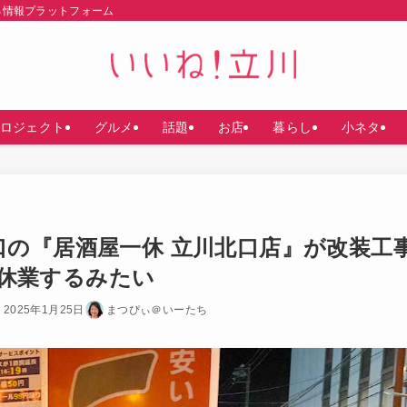
る情報プラットフォーム
ロジェクト
グルメ
話題
お店
暮らし
小ネタ
口の『居酒屋一休 立川北口店』が改装工
まで休業するみたい
2025年1月25日
まつぴぃ＠いーたち