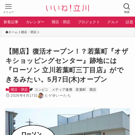
メニュー
検索
新着記事
カレンダー
開店・閉店
プロジェクト
グルメ
話題
ホーム
開店・閉店
【開店】復活オープン！？若葉町『オザ
キショッピングセンター』跡地には
『ローソン 立川若葉町三丁目店』がで
きるみたい。5月7日(木)オープン
開店・閉店
コンビニ
メディア連携
若葉町
開店
2026年4月17日
ヒゲ＠いーたち