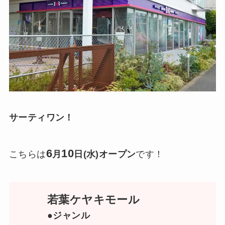
サーティワン！
6
10
こちらは
月
日(水)オープン
です！
若葉ケヤキモール
●ジャンル