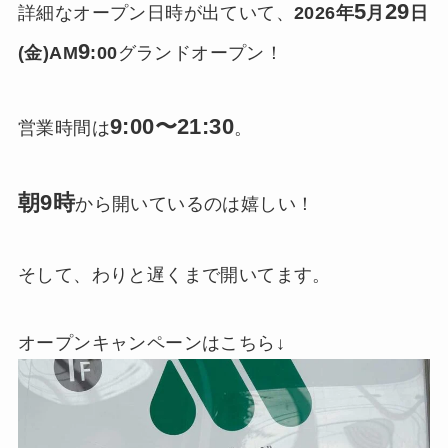
5
29
詳細なオープン日時が出ていて、
2026年
月
日
9
(金)AM
:00
グランドオープン！
9:00〜21:30
営業時間は
。
朝9時
から開いているのは嬉しい！
そして、わりと遅くまで開いてます。
オープンキャンペーンはこちら↓