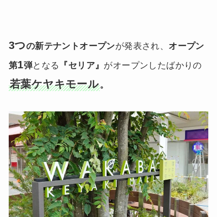
3つ
の新テナントオープン
が発表され、
オープン
1
第
弾
となる
『セリア』
がオープンしたばかりの
若葉ケヤキモール
。