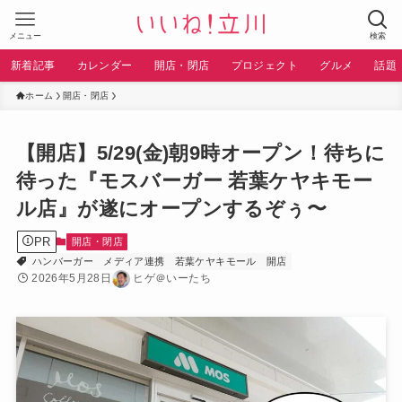
メニュー
検索
新着記事
カレンダー
開店・閉店
プロジェクト
グルメ
話題
ホーム
開店・閉店
【開店】5/29(金)朝9時オープン！待ちに
待った『モスバーガー 若葉ケヤキモー
ル店』が遂にオープンするぞぅ〜
PR
開店・閉店
ハンバーガー
メディア連携
若葉ケヤキモール
開店
2026年5月28日
ヒゲ＠いーたち