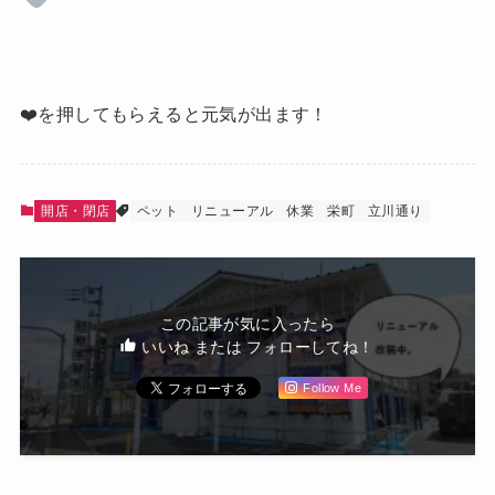
❤️を押してもらえると元気が出ます！
開店・閉店
ペット
リニューアル
休業
栄町
立川通り
この記事が気に入ったら
いいね または フォローしてね！
Follow Me