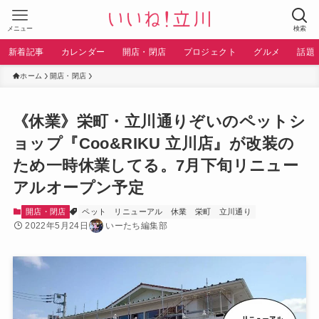
メニュー
検索
新着記事
カレンダー
開店・閉店
プロジェクト
グルメ
話題
ホーム
開店・閉店
《休業》栄町・立川通りぞいのペットシ
ョップ『Coo&RIKU 立川店』が改装の
ため一時休業してる。7月下旬リニュー
アルオープン予定
開店・閉店
ペット
リニューアル
休業
栄町
立川通り
2022年5月24日
いーたち編集部