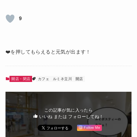
9
❤️を押してもらえると元気が出ます！
開店・閉店
カフェ
ルミネ立川
開店
この記事が気に入ったら
いいね または フォローしてね！
Follow Me