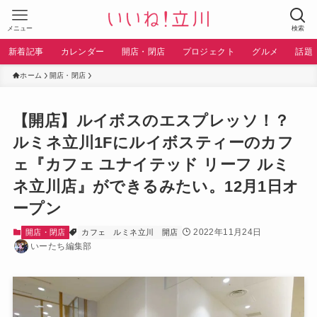
メニュー
検索
新着記事
カレンダー
開店・閉店
プロジェクト
グルメ
話題
ホーム
開店・閉店
【開店】ルイボスのエスプレッソ！？
ルミネ立川1Fにルイボスティーのカフ
ェ『カフェ ユナイテッド リーフ ルミ
ネ立川店』ができるみたい。12月1日オ
ープン
2022年11月24日
開店・閉店
カフェ
ルミネ立川
開店
いーたち編集部