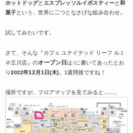
ホットドッグ
と
エスプレッソルイボスティー
と
和
菓子
という、世界に二つとなさげな組み合わせ。
試してみたいです。
さて、そんな『カフェ ユナイテッド リーフ ルミ
オープン日
ネ立川店』の
は↑に書いてあったとお
12
1
り
2022年
月
日(木)
。1週間後ですね！
場所ですが、フロアマップを見てみると……、