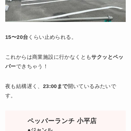
15〜20台
くらい止められる。
これからは商業施設に行かなくとも
サクッとペッ
パー
できちゃう！
夜も結構遅く、
23:00まで
開いているみたいで
す。
ペッパーランチ 小平店
●ジャンル