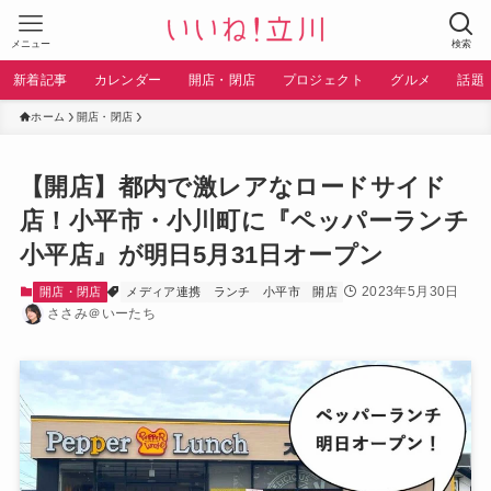
メニュー
検索
新着記事
カレンダー
開店・閉店
プロジェクト
グルメ
話題
ホーム
開店・閉店
【開店】都内で激レアなロードサイド
店！小平市・小川町に『ペッパーランチ
小平店』が明日5月31日オープン
2023年5月30日
開店・閉店
メディア連携
ランチ
小平市
開店
ささみ＠いーたち