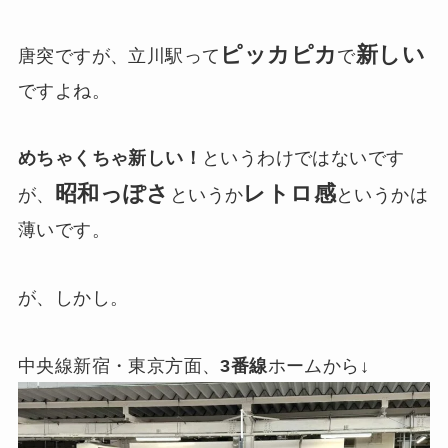
ピッカピカ
新しい
唐突ですが、立川駅って
で
ですよね。
めちゃくちゃ新しい！
というわけではないです
昭和っぽさ
レトロ感
が、
というか
というかは
薄いです。
が、しかし。
中央線新宿・東京方面、
3番線
ホームから↓