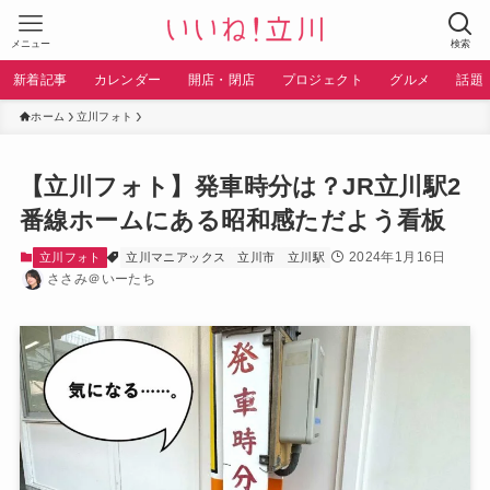
メニュー
検索
新着記事
カレンダー
開店・閉店
プロジェクト
グルメ
話題
ホーム
立川フォト
【立川フォト】発車時分は？JR立川駅2
番線ホームにある昭和感ただよう看板
2024年1月16日
立川フォト
立川マニアックス
立川市
立川駅
ささみ＠いーたち