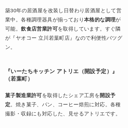
築30年の居酒屋を改装し日替わり居酒屋として営
業中。各種調理器具が揃っており
本格的な調理
が
可能。
飲食店営業許可
を取得しています。すぐ隣
が『ヤオコー 立川若葉町店』なので利便性バツグ
ン。
『いーたちキッチン アトリエ（開設予定）』
（若葉町）
菓子製造業許可
を取得したシェア工房を
開設予
定
。焼き菓子、パン、コーヒー焙煎に対応。各種
撮影・収録にも対応した、見せるアトリエです。