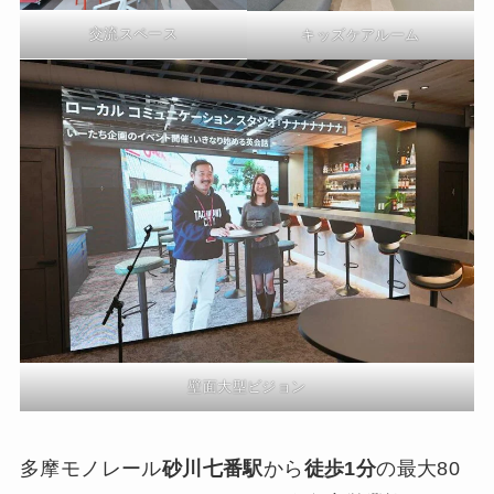
交流スペース
キッズケアルーム
壁面大型ビジョン
多摩モノレール
砂川七番駅
から
徒歩1分
の最大80