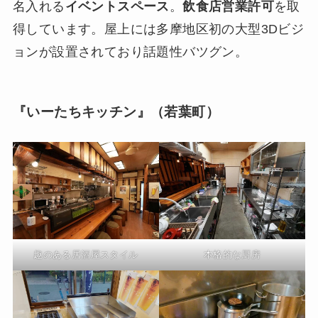
名入れる
イベントスペース
。
飲食店営業許可
を取
得しています。屋上には多摩地区初の大型3Dビジ
ョンが設置されており話題性バツグン。
『いーたちキッチン』
（若葉町）
趣のある居酒屋スタイル
本格的な厨房