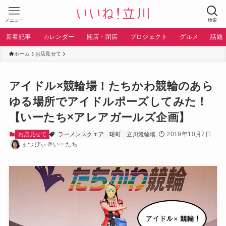
メニュー
検索
新着記事
カレンダー
開店・閉店
プロジェクト
グルメ
話題
ホーム
お店見せて
アイドル×競輪場！たちかわ競輪のあら
ゆる場所でアイドルポーズしてみた！
【いーたち×アレアガールズ企画】
2019年10月7日
お店見せて
ラーメンスクエア
曙町
立川競輪場
まつぴぃ＠いーたち