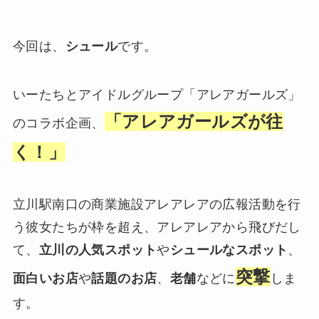
今回は、
シュール
です。
いーたちとアイドルグループ「アレアガールズ」
「アレアガールズが往
のコラボ企画、
く！」
立川駅南口の商業施設アレアレアの広報活動を行
う彼女たちが枠を超え、アレアレアから飛びだし
て、
立川の人気スポット
や
シュールなスポット
、
突撃
面白いお店
や
話題のお店
、
老舗
などに
しま
す。