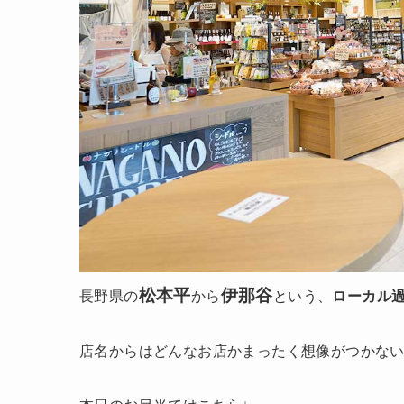
松本平
伊那谷
長野県の
から
という、
ローカル
店名からはどんなお店かまったく想像がつかな