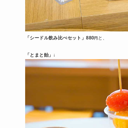
「シードル飲み比べセット」880
と、
円
「とまと飴」
↓