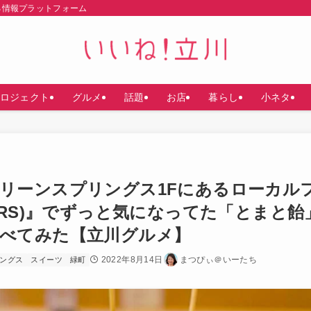
る情報プラットフォーム
ロジェクト
グルメ
話題
お店
暮らし
小ネタ
リーンスプリングス1Fにあるローカル
ERS)』でずっと気になってた「とまと飴
べてみた【立川グルメ】
2022年8月14日
まつぴぃ＠いーたち
ングス
スイーツ
緑町