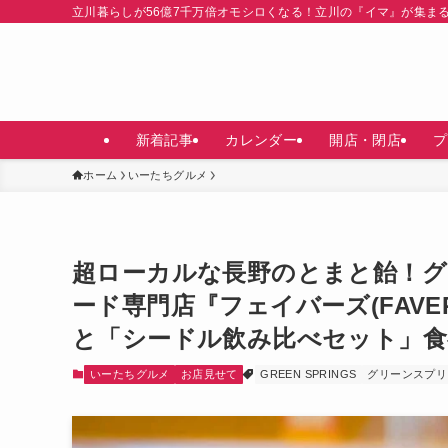
立川暮らしが56億7千万倍オモシロくなる！立川の『イマ』が集ま
新着記事
カレンダー
開店・閉店
プ
ホーム
いーたちグルメ
超ローカルな長野のとまと飴！グ
ード専門店『フェイバーズ(FAV
と「シードル飲み比べセット」食
いーたちグルメ
お店見せて
GREEN SPRINGS
グリーンスプリ