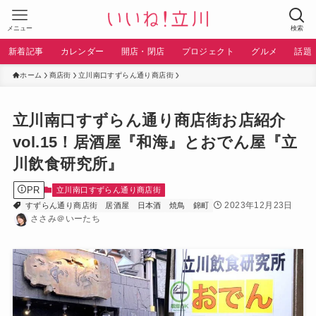
メニュー
検索
新着記事
カレンダー
開店・閉店
プロジェクト
グルメ
話題
ホーム
商店街
立川南口すずらん通り商店街
立川南口すずらん通り商店街お店紹介
vol.15！居酒屋『和海』とおでん屋『立
川飲食研究所』
PR
立川南口すずらん通り商店街
2023年12月23日
すずらん通り商店街
居酒屋
日本酒
焼鳥
錦町
ささみ＠いーたち