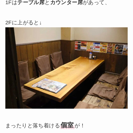
1Fは
テーブル席
と
カウンター席
があって、
2Fに上がると↓
個室
まったりと落ち着ける
が！