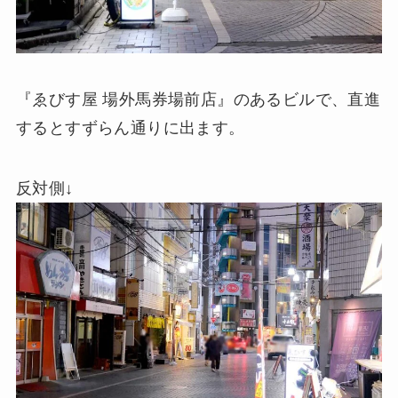
『ゑびす屋 場外馬券場前店』のあるビルで、直進
するとすずらん通りに出ます。
反対側↓