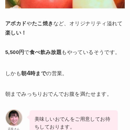
アボカド
や
たこ焼き
など、オリジナリティ溢れて
楽しい！
5,500円
で
食べ飲み放題
もやっているそうです。
4
しかも
朝
時まで
の営業。
朝までみっちりおでんでお腹を満たせます。
美味しいおでんをご用意してお待
ちしております。
店長さん