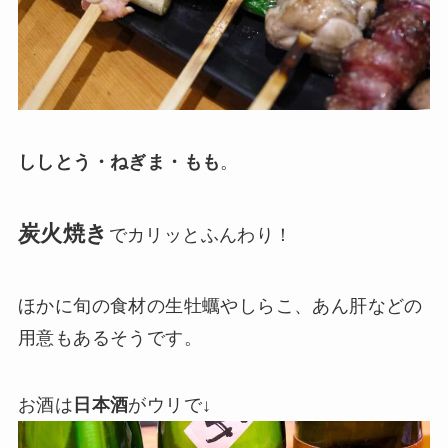
ししとう・ねぎま・もも
。
炭火焼き
でカリッとふんわり！
ほかに旬の食材の生牡蠣やしらこ、あん肝などの
用意もあるそうです。
お酒は
日本酒
がウリで↓