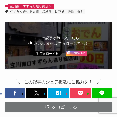
立川南口すずらん通り商店街
すずらん通り商店街
居酒屋
日本酒
焼鳥
錦町
この記事が気に入ったら
いいね または フォローしてね！
Follow Me
この記事のシェア拡散にご協力を！
URLをコピーする