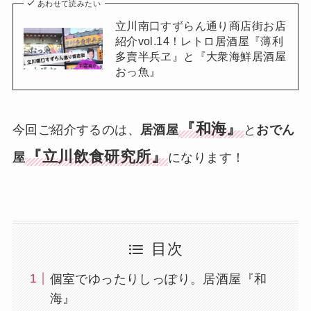
あわせて読みたい
立川南口すずらん通り商店街お店
紹介vol.14！レトロ居酒屋『薄利
多賣半兵ヱ』と『大衆海鮮居酒屋
おっ魚』
『和海』
今回ご紹介するのは、
居酒屋
と
おでん
『立川飲食研究所』
屋
になります！
目次
個室でゆったりしっぽり。居酒屋『和
海』