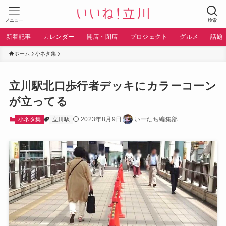
メニュー
検索
新着記事
カレンダー
開店・閉店
プロジェクト
グルメ
話題
ホーム
小ネタ集
立川駅北口歩行者デッキにカラーコーン
が立ってる
2023年8月9日
いーたち編集部
小ネタ集
立川駅