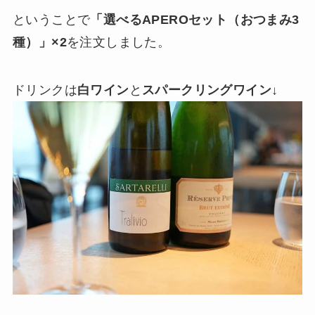
ということで
「選べるAPEROセット（おつまみ3
種）」×2
を注文しました。
ドリンクは
白ワイン
と
スパークリングワイン
↓