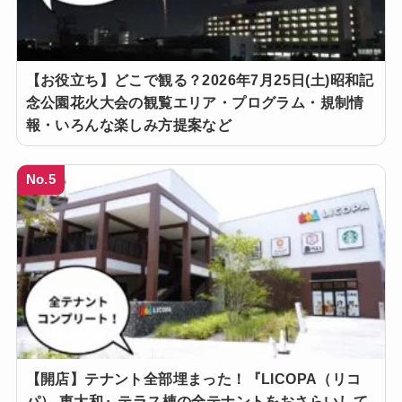
【お役立ち】どこで観る？2026年7月25日(土)昭和記
念公園花火大会の観覧エリア・プログラム・規制情
報・いろんな楽しみ方提案など
No.5
【開店】テナント全部埋まった！『LICOPA（リコ
パ） 東大和』テラス棟の全テナントをおさらいして