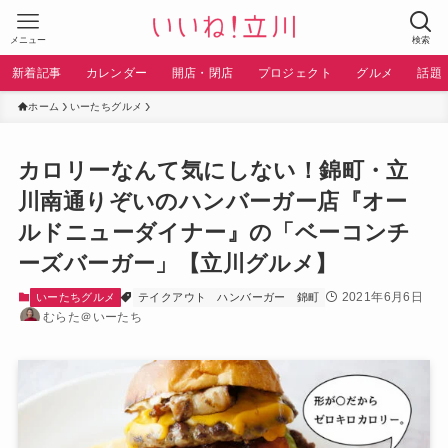
メニュー
検索
新着記事
カレンダー
開店・閉店
プロジェクト
グルメ
話題
ホーム
いーたちグルメ
カロリーなんて気にしない！錦町・立
川南通りぞいのハンバーガー店『オー
ルドニューダイナー』の「ベーコンチ
ーズバーガー」【立川グルメ】
2021年6月6日
いーたちグルメ
テイクアウト
ハンバーガー
錦町
むらた＠いーたち