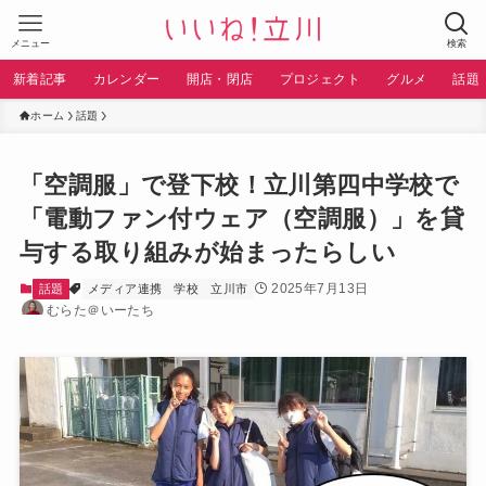
メニュー
検索
新着記事
カレンダー
開店・閉店
プロジェクト
グルメ
話題
ホーム
話題
「空調服」で登下校！立川第四中学校で
「電動ファン付ウェア（空調服）」を貸
与する取り組みが始まったらしい
2025年7月13日
話題
メディア連携
学校
立川市
むらた＠いーたち