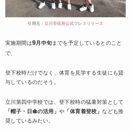
引用元：
立川市役所公式プレスリリース
9
実施期間は
月中旬
までを予定しているとのこと
で、
登下校時だけでなく、体育を見学する生徒にも貸
与しているのだそう。
立川第四中学校では、登下校時の猛暑対策として
「帽子・日傘の活用」
や
「体育着登校」
なども推
奨しているみたい。