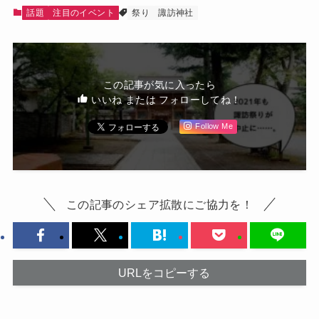
話題
注目のイベント
祭り
諏訪神社
この記事が気に入ったら
いいね または フォローしてね！
Follow Me
この記事のシェア拡散にご協力を！
URLをコピーする