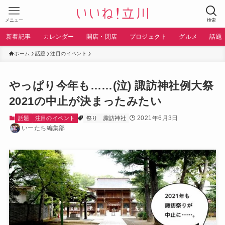
メニュー
検索
新着記事
カレンダー
開店・閉店
プロジェクト
グルメ
話題
ホーム
話題
注目のイベント
やっぱり今年も……(泣) 諏訪神社例大祭
2021の中止が決まったみたい
2021年6月3日
話題
注目のイベント
祭り
諏訪神社
いーたち編集部