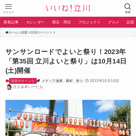
メニュー
検索
新着記事
カレンダー
開店・閉店
プロジェクト
グルメ
話題
ホーム
話題
注目のイベント
サンサンロードでよいと祭り！2023年
「第35回 立川よいと祭り」は10月14日
(土)開催
2023年10月10日
注目のイベント
メディア連携
曙町
祭り
ささみ＠いーたち