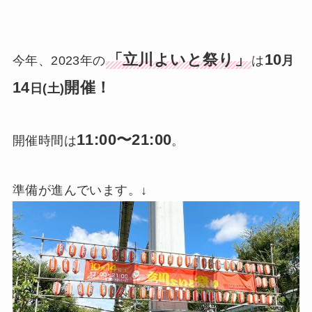
「立川よいと祭り」
10
今年、2023年の
は
月
14
開催！
日(土)
11:00〜21:00
開催時間は
。
準備が進んでいます。↓