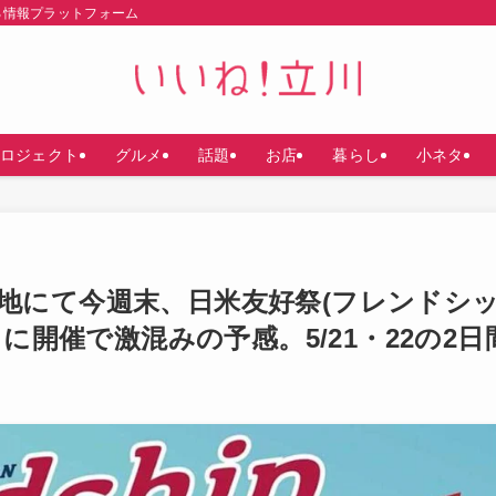
る情報プラットフォーム
ロジェクト
グルメ
話題
お店
暮らし
小ネタ
地にて今週末、日米友好祭(フレンドシ
りに開催で激混みの予感。5/21・22の2日