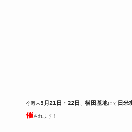
5月21日・22日
横田基地
日米友好
今週末
、
にて
催
されます！