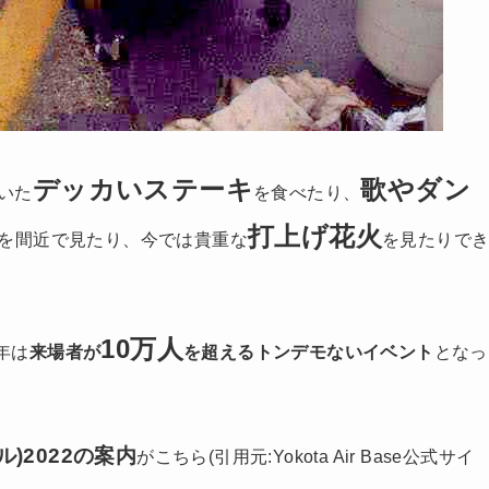
デッカいステーキ
歌やダン
いた
を食べたり、
打上げ花火
を間近で見たり、今では貴重な
を見たりで
10万人
年は
来場者が
を超えるトンデモないイベント
となっ
)2022の案内
がこちら(引用元:Yokota Air Base公式サイ