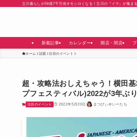
立川暮らしが56億7千万倍オモシロくなる！立川の『イマ』が集ま
新着記事
カレンダー
開店・閉店
プ
ホーム
話題
注目のイベント
超・攻略法おしえちゃう！横田基
プフェスティバル)2022が3年ぶ
2022年5月20日
まつぴぃ＠いーたち
注目のイベント