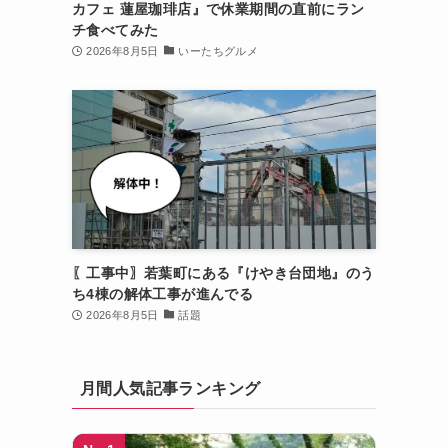
カフェ 蓮屋珈琲店』で休業期間の直前にラン
チ食べてみた
2026年8月5日
いーたちグルメ
〖工事中〗若葉町にある『けやき台団地』のう
ち4棟の解体工事が進んでる
2026年8月5日
話題
月間人気記事ランキング