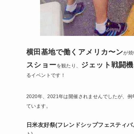
横田基地で働くアメリカ〜ン
が
焼
スショー
ジェット戦闘機
を観たり、
るイベントです！
2020年、2021年は開催されませんでしたが、例
ています。
日米友好祭(フレンドシップフェスティバル
ト)、