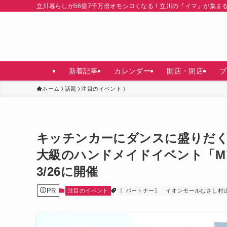
立川暮らしが56億7千万倍オモシロくなる！立川の『イマ』が集ま
新着記事
カレンダー
開店・閉店
プ
ホーム
話題
注目のイベント
キッチンカーにダンスに盛りだ
大級のハンドメイドイベント「Mフ
3/26に開催
PR
注目のイベント
〖パートナー〗
イオンモールむさし村