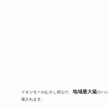
地域最大級
イオンモールむさし村山で、
のハ
催されます。