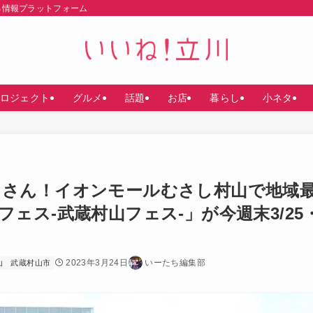
る情報プラットフォーム
ロジェクト
グルメ
話題
お店
暮らし
小ネタ
くさん！イオンモールむさし村山で地域
ェス-武蔵村山フェス-」が今週末3/25
2023年3月24日
いーたち編集部
山
武蔵村山市