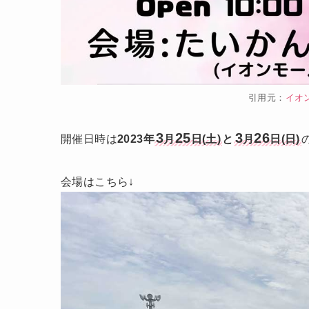
引用元：
イオ
3
25
3
26
開催日時は
2023年
月
日(土)
と
月
日(日)
会場はこちら↓