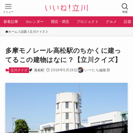
メニュー
検索
新着記事
カレンダー
開店・閉店
プロジェクト
グルメ
話題
ホーム
話題
立川クイズ
多摩モノレール高松駅のちかくに建っ
てるこの建物はなに？【立川クイズ】
2018年5月19日
いーたち編集部
立川クイズ
高松町