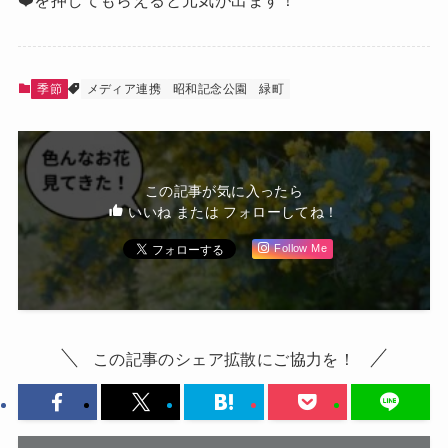
❤️を押してもらえると元気が出ます！
季節
メディア連携
昭和記念公園
緑町
この記事が気に入ったら
いいね または フォローしてね！
Follow Me
この記事のシェア拡散にご協力を！