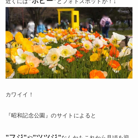
”ポピー”
近くには
とフォトスポットが！↓
カワイイ！
『昭和記念公園』のサイトによると
”フジ”
”ツツジ”
や
なんかもこれから見頃を迎