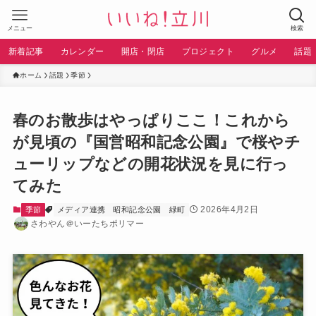
メニュー
検索
新着記事
カレンダー
開店・閉店
プロジェクト
グルメ
話題
ホーム
話題
季節
春のお散歩はやっぱりここ！これから
が見頃の『国営昭和記念公園』で桜やチ
ューリップなどの開花状況を見に行っ
てみた
2026年4月2日
季節
メディア連携
昭和記念公園
緑町
さわやん＠いーたちポリマー