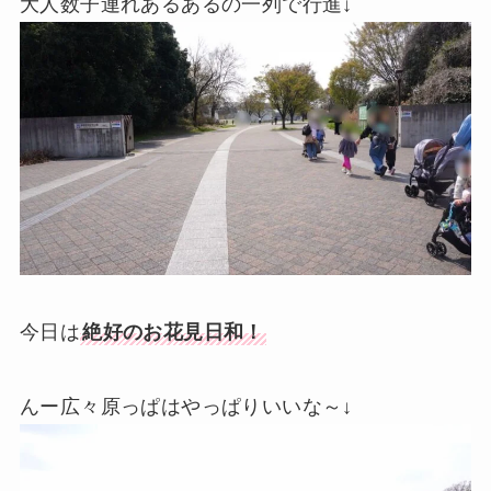
大人数子連れあるあるの一列で行進↓
今日は
絶好のお花見日和！
んー広々原っぱはやっぱりいいな～↓