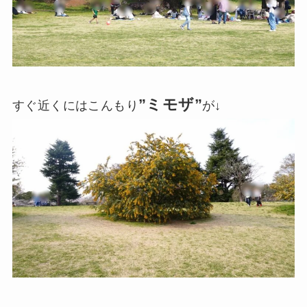
”ミモザ”
すぐ近くにはこんもり
が↓