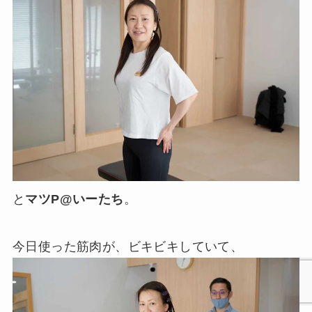
と
マツP@いーたち
。
今日使った筋肉が、ビキビキしていて、