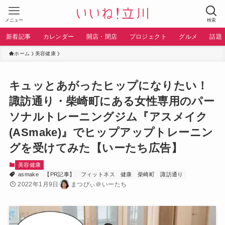
メニュー
検索
新着記事
カレンダー
開店・閉店
プロジェクト
グルメ
話題
ホーム
美容健康
キュッとあがったヒップになりたい！
諏訪通り・柴崎町にある女性専用のパー
ソナルトレーニングジム『アスメイク
(ASmake)』でヒップアップトレーニン
グを受けてみた【いーたち広告】
美容健康
asmake
【PR記事】
フィットネス
健康
柴崎町
諏訪通り
2022年1月9日
まつぴぃ＠いーたち