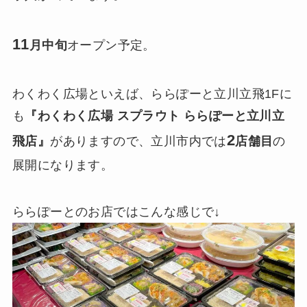
11
月中旬
オープン予定。
わくわく広場といえば、ららぽーと立川立飛1Fに
も
『わくわく広場 スプラウト ららぽーと立川立
2
飛店』
がありますので、立川市内では
店舗目
の
展開になります。
ららぽーとのお店ではこんな感じで↓