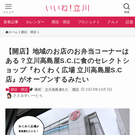
メニュー
検索
新着記事
カレンダー
開店・閉店
プロジェクト
グルメ
話題
ホーム
開店・閉店
【開店】地域のお店のお弁当コーナーは
ある？立川高島屋S.C.に食のセレクトシ
ョップ『わくわく広場 立川高島屋S.C
店』がオープンするみたい
2023年10月3日
開店・閉店
曙町
立川高島屋S.C.
開店
ささみ＠いーたち