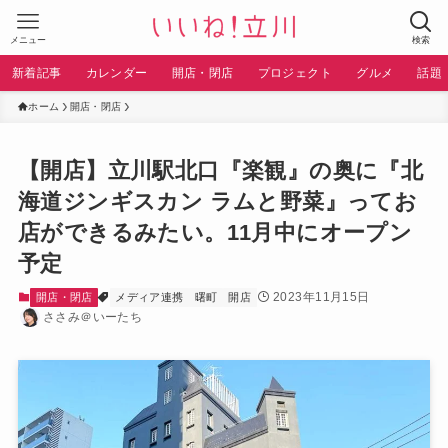
メニュー
検索
新着記事
カレンダー
開店・閉店
プロジェクト
グルメ
話題
ホーム
開店・閉店
【開店】立川駅北口『楽観』の奥に『北
海道ジンギスカン ラムと野菜』ってお
店ができるみたい。11月中にオープン
予定
2023年11月15日
開店・閉店
メディア連携
曙町
開店
ささみ＠いーたち