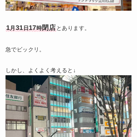
1
31
17
閉店
月
日
時
とあります。
急でビックリ。
しかし、よくよく考えると↓