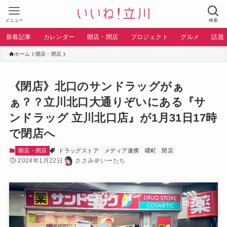
メニュー
検索
新着記事
カレンダー
開店・閉店
プロジェクト
グルメ
話題
ホーム
開店・閉店
《閉店》北口のサンドラッグがぁ
ぁ？？立川北口大通りぞいにある『サ
ンドラッグ 立川北口店』が1月31日17時
で閉店へ
開店・閉店
ドラッグストア
メディア連携
曙町
閉店
2024年1月22日
ささみ＠いーたち