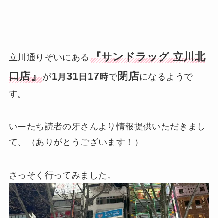
『サンドラッグ 立川北
立川通りぞいにある
口店』
1
31
17
閉店
が
月
日
時
で
になるようで
す。
いーたち読者の牙さんより情報提供いただきまし
て、（ありがとうございます！）
さっそく行ってみました↓