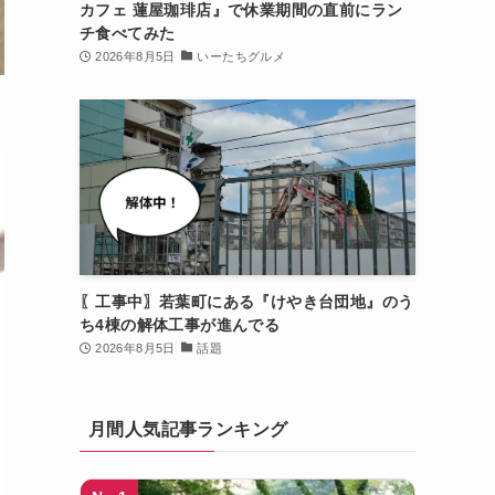
カフェ 蓮屋珈琲店』で休業期間の直前にラン
チ食べてみた
2026年8月5日
いーたちグルメ
〖工事中〗若葉町にある『けやき台団地』のう
ち4棟の解体工事が進んでる
2026年8月5日
話題
月間人気記事ランキング