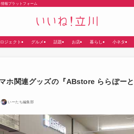
る情報プラットフォーム
ロジェクト
グルメ
話題
お店
暮らし
小ネタ
ホ関連グッズの『ABstore ららぽー
日
いーたち編集部