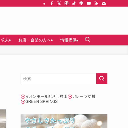
求人
お店・企業の方へ
情報提供
と
イオンモールむさし村山
ガレーラ立川
GREEN SPRINGS