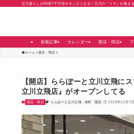
立川暮らしが56億7千万倍オモシロくなる！立川の『イマ』が集ま
新着記事
カレンダー
開店・閉店
プ
ホーム
開店・閉店
【開店】ららぽーと立川立飛にスマ
立川立飛店』がオープンしてる
2018年12月7
開店・閉店
ららぽーと立川立飛
泉町
開店