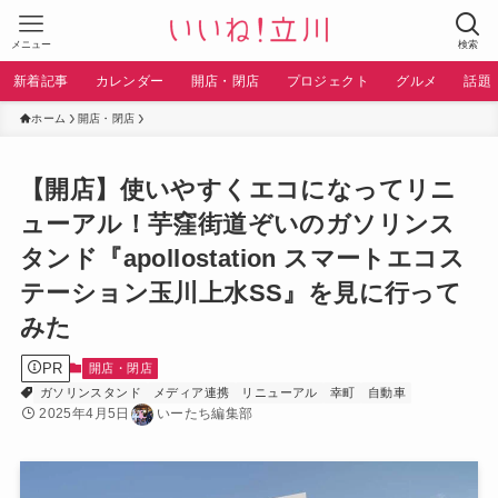
メニュー
検索
新着記事
カレンダー
開店・閉店
プロジェクト
グルメ
話題
ホーム
開店・閉店
【開店】使いやすくエコになってリニ
ューアル！芋窪街道ぞいのガソリンス
タンド『apollostation スマートエコス
テーション玉川上水SS』を見に行って
みた
PR
開店・閉店
ガソリンスタンド
メディア連携
リニューアル
幸町
自動車
2025年4月5日
いーたち編集部