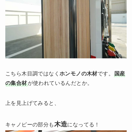
こちら木目調ではなく
ホンモノの木材
です。
国産
の集合材
が使われているんだとか。
上を見上げてみると、
木造
キャノピーの部分も
になってる！