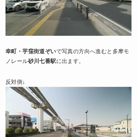
幸町・芋窪街道ぞい
で写真の方向へ進むと多摩モ
ノレール
砂川七番駅
に出ます。
反対側↓