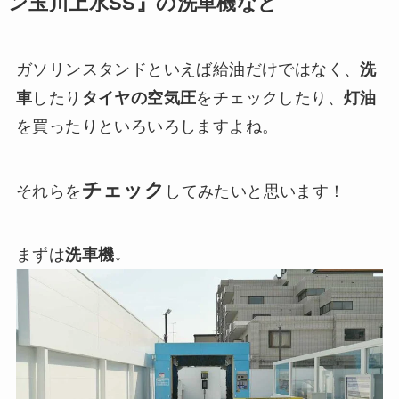
ン玉川上水SS』の洗車機など
ガソリンスタンドといえば給油だけではなく、
洗
車
したり
タイヤの空気圧
をチェックしたり、
灯油
を買ったりといろいろしますよね。
チェック
それらを
してみたいと思います！
まずは
洗車機
↓