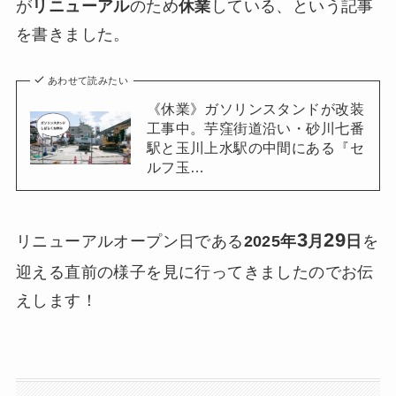
が
リニューアル
のため
休業
している、という記事
を書きました。
あわせて読みたい
《休業》ガソリンスタンドが改装
工事中。芋窪街道沿い・砂川七番
駅と玉川上水駅の中間にある『セ
ルフ玉…
3
29
リニューアルオープン日である
2025年
月
日
を
迎える直前の様子を見に行ってきましたのでお伝
えします！