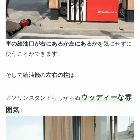
車の給油口が右にあるか左にあるか
を気にせずに
使うことができます。
そして給油機の
左右の柱
は、
ウッディーな雰
ガソリンスタンドらしからぬ
囲気
↓