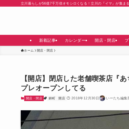
立川暮らしが56億7千万倍オモシロくなる！立川の『イマ』が集ま
新着記事
カレンダー
開店・閉店
プ
ホーム
開店・閉店
【開店】閉店した老舗喫茶店『あ
プレオープンしてる
2018年12月30日
いーたち編集
開店・閉店
錦町
開店