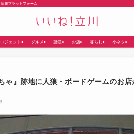
る情報プラットフォーム
ロジェクト
グルメ
話題
お店
暮らし
小ネタ
ちゃ』跡地に人狼・ボードゲームのお店
部