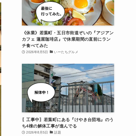
《休業》若葉町・五日市街道ぞいの『アジアン
カフェ 蓮屋珈琲店』で休業期間の直前にラン
チ食べてみた
2026年8月5日
いーたちグルメ
〖工事中〗若葉町にある『けやき台団地』のう
ち4棟の解体工事が進んでる
2026年8月5日
話題