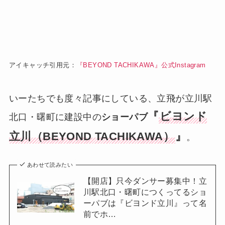
アイキャッチ引用元：
『BEYOND TACHIKAWA』公式Instagram
いーたちでも度々記事にしている、立飛が立川駅
『
ビヨンド
北口・曙町に建設中の
ショーパブ
立川（BEYOND TACHIKAWA）
』
。
あわせて読みたい
【開店】只今ダンサー募集中！立
川駅北口・曙町につくってるショ
ーパブは『ビヨンド立川』って名
前でホ…