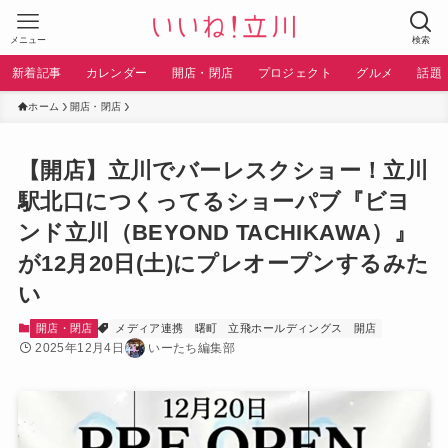
メニュー
検索
新着記事
カレンダー
開店・閉店
プロジェクト
グルメ
話題
ホーム
開店・閉店
【開店】立川でバーレスクショー！立川
駅北口につくってるショーパブ『ビヨ
ンド立川（BEYOND TACHIKAWA）』
が12月20日(土)にプレオープンするみた
い
開店・閉店
メディア連携
曙町
立飛ホールディングス
開店
2025年12月4日
いーたち編集部