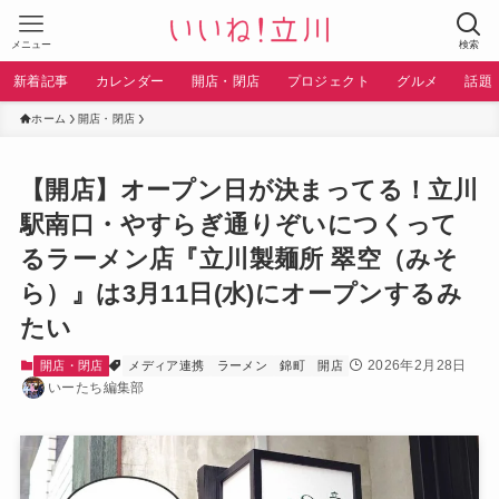
メニュー
検索
新着記事
カレンダー
開店・閉店
プロジェクト
グルメ
話題
ホーム
開店・閉店
【開店】オープン日が決まってる！立川
駅南口・やすらぎ通りぞいにつくって
るラーメン店『立川製麺所 翠空（みそ
ら）』は3月11日(水)にオープンするみ
たい
2026年2月28日
開店・閉店
メディア連携
ラーメン
錦町
開店
いーたち編集部