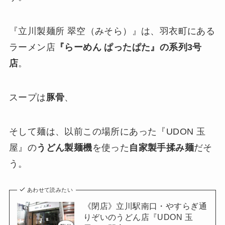
『立川製麺所 翠空（みそら）』は、羽衣町にある
ラーメン店
『らーめん ぱったぱた』の系列3号
店
。
スープは
豚骨
、
そして麺は、以前この場所にあった『UDON 玉
屋』の
うどん製麺機
を使った
自家製手揉み麺
だそ
う。
あわせて読みたい
《閉店》立川駅南口・やすらぎ通
りぞいのうどん店『UDON 玉