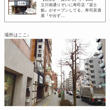
立川南通りぞいに寿司店『冨士
鮨』がオープンしてる。寿司居酒
屋『や台ず…
場所はここ↓