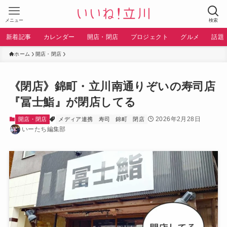
メニュー
検索
新着記事
カレンダー
開店・閉店
プロジェクト
グルメ
話題
ホーム
開店・閉店
《閉店》錦町・立川南通りぞいの寿司店
『冨士鮨』が閉店してる
2026年2月28日
開店・閉店
メディア連携
寿司
錦町
閉店
いーたち編集部