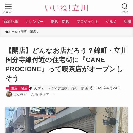
メニュー
検索
新着記事
カレンダー
開店・閉店
プロジェクト
グルメ
話題
ホーム
開店・閉店
【開店】どんなお店だろう？錦町・立川
国分寺線付近の住宅街に『CANE
PROCIONE』って喫茶店がオープンし
そう
2026年4月24日
開店・閉店
カフェ
メディア連携
錦町
開店
ぽん@いーたちポリマー