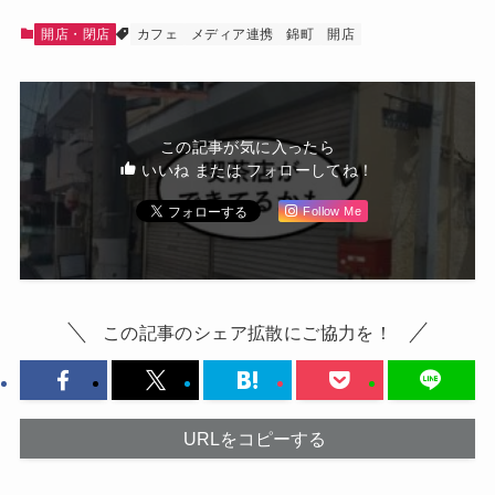
開店・閉店
カフェ
メディア連携
錦町
開店
この記事が気に入ったら
いいね または フォローしてね！
Follow Me
この記事のシェア拡散にご協力を！
URLをコピーする