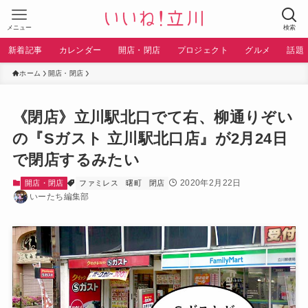
メニュー
検索
新着記事
カレンダー
開店・閉店
プロジェクト
グルメ
話題
ホーム
開店・閉店
《閉店》立川駅北口でて右、柳通りぞい
の『Sガスト 立川駅北口店』が2月24日
で閉店するみたい
2020年2月22日
開店・閉店
ファミレス
曙町
閉店
いーたち編集部