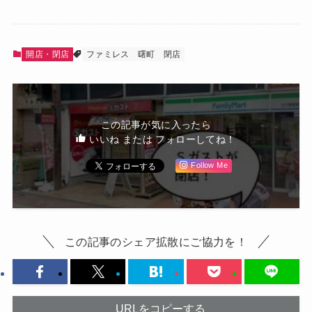
開店・閉店
ファミレス
曙町
閉店
この記事が気に入ったら
いいね または フォローしてね！
Follow Me
この記事のシェア拡散にご協力を！
URLをコピーする