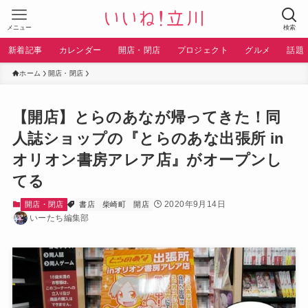
メニュー
検索
新着記事
カレンダー
開店・閉店
プロジェクト
グルメ
話題
ホーム
開店・閉店
【開店】とらのあなが帰ってきた！同
人誌ショップの『とらのあな出張所 in
オリオン書房アレア店』がオープンし
てる
2020年9月14日
開店・閉店
書店
柴崎町
開店
いーたち編集部