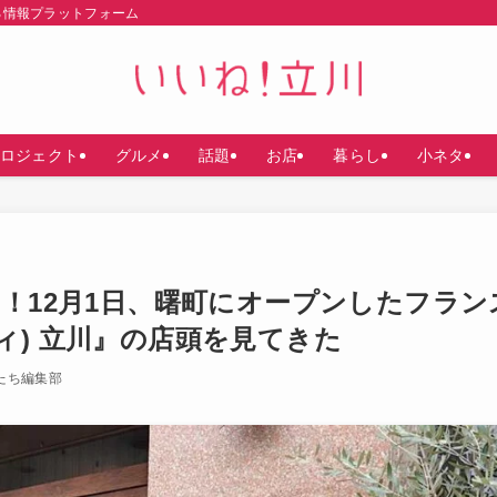
る情報プラットフォーム
ロジェクト
グルメ
話題
お店
暮らし
小ネタ
〜！12月1日、曙町にオープンしたフラン
トリィ) 立川』の店頭を見てきた
たち編集部