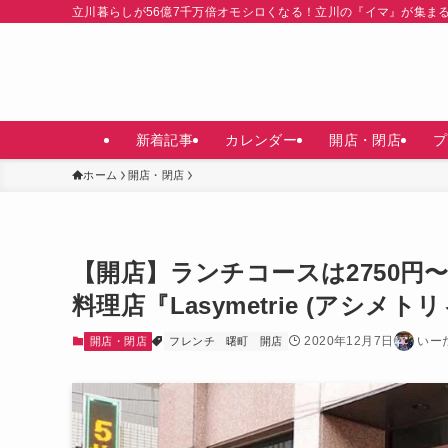
立川暮らしが56億7千万倍オモシロくなる！立川の『イマ』が集ま
新着記事
カレンダー
開店・閉店
プ
ホーム
開店・閉店
【開店】ランチコースは2750円
料理店『Lasymetrie (アシメ
2020年12月7日
いー
開店・閉店
フレンチ
曙町
開店