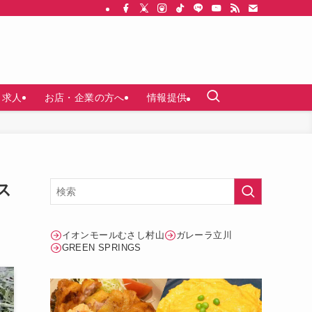
求人
お店・企業の方へ
情報提供
ス
イオンモールむさし村山
ガレーラ立川
GREEN SPRINGS