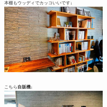
本棚もウッディでカッコいいです↓
こちら
自販機
↓