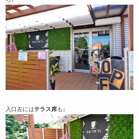
入口左には
テラス席
も↓