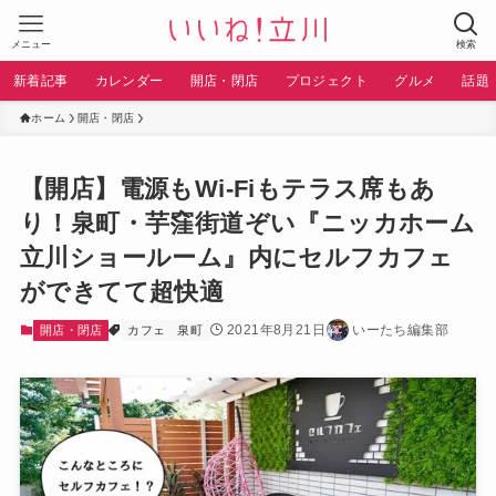
メニュー
検索
新着記事
カレンダー
開店・閉店
プロジェクト
グルメ
話題
ホーム
開店・閉店
【開店】電源もWi-Fiもテラス席もあ
り！泉町・芋窪街道ぞい『ニッカホーム
立川ショールーム』内にセルフカフェ
ができてて超快適
2021年8月21日
いーたち編集部
開店・閉店
カフェ
泉町