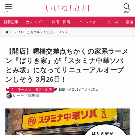
メニュー
検索
新着記事
カレンダー
開店・閉店
プロジェクト
グルメ
話題
ホーム
いーたちグルメ
立川ラーメン
【開店】曙橋交差点ちかくの家系ラーメ
ン『ばりき家』が『スタミナ中華ソバ
とみ坂』になってリニューアルオープ
ンしそう 3月26日！
2018年3月20日
立川ラーメン
開店・閉店
曙町
いーたち編集部