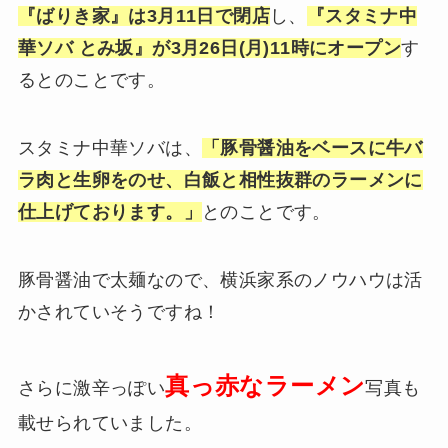
『ばりき家』は3月11日で閉店
し、
『スタミナ中
華ソバ とみ坂』が3月26日(月)11時にオープン
す
るとのことです。
スタミナ中華ソバは、
「豚骨醤油をベースに牛バ
ラ肉と生卵をのせ、白飯と相性抜群のラーメンに
仕上げております。」
とのことです。
豚骨醤油で太麺なので、横浜家系のノウハウは活
かされていそうですね！
真っ赤なラーメン
さらに激辛っぽい
写真も
載せられていました。