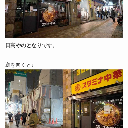
日高やのとなり
です。
逆を向くと↓