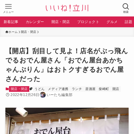
メニュー
検索
新着記事
カレンダー
開店・閉店
プロジェクト
グルメ
話題
ホーム
開店・閉店
【開店】刮目して見よ！店名がぶっ飛ん
でるおでん屋さん「おでん屋台あかち
ゃんぷりん」はおトクすぎるおでん屋
さんだった
開店・閉店
うどん
メディア連携
ランチ
居酒屋
柴崎町
開店
2022年12月26日
いーたち編集部