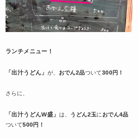
ランチメニュー！
「出汁うどん」
2
300
が、
おでん
品
ついて
円！
さらに、
「出汁うどんW盛」
2
4
は、
うどん
玉
に
おでん
品
500
ついて
円！