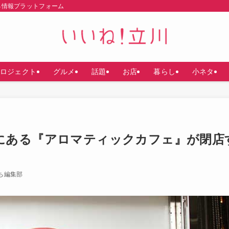
る情報プラットフォーム
ロジェクト
グルメ
話題
お店
暮らし
小ネタ
にある『アロマティックカフェ』が閉店
ち編集部