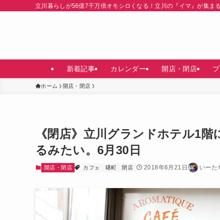
立川暮らしが56億7千万倍オモシロくなる！立川の『イマ』が集ま
新着記事
カレンダー
開店・閉店
プ
ホーム
開店・閉店
《閉店》立川グランドホテル1階
るみたい。6月30日
2018年6月21日
いーた
開店・閉店
カフェ
曙町
閉店