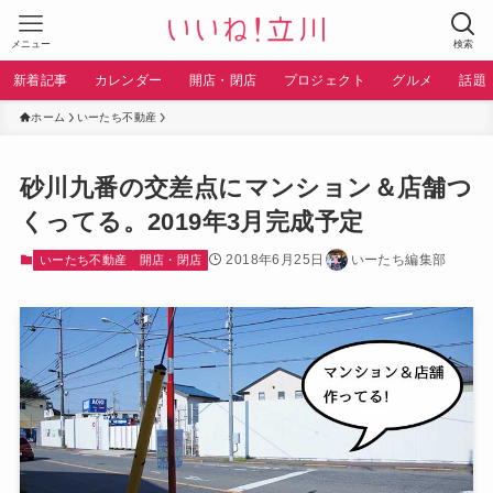
メニュー
検索
新着記事
カレンダー
開店・閉店
プロジェクト
グルメ
話題
ホーム
いーたち不動産
砂川九番の交差点にマンション＆店舗つ
くってる。2019年3月完成予定
2018年6月25日
いーたち編集部
いーたち不動産
開店・閉店