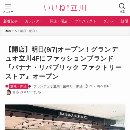
メニュー
検索
新着記事
カレンダー
開店・閉店
プロジェクト
グルメ
話題
ホーム
開店・閉店
【開店】明日(9/7)オープン！グランデ
ュオ立川4Fにファッションブランド
『バナナ・リパブリック ファクトリー
ストア』オープン
2023年9月6日
開店・閉店
グランデュオ立川
柴崎町
開店
ささみ＠いーたち