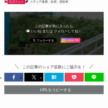
立川フォト
メディア連携
自然
高松町
この記事が気に入ったら
いいね または フォローしてね！
Follow Me
この記事のシェア拡散にご協力を！
URLをコピーする