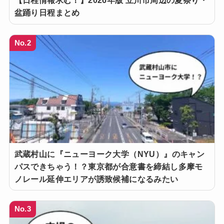
【日程情報求む！】2026年版 立川市周辺の夏祭り・
盆踊り日程まとめ
No.2
武蔵村山に『ニューヨーク大学（NYU）』のキャン
パスできちゃう！？東京都が合意書を締結し多摩モ
ノレール延伸エリアが誘致候補になるみたい
No.3