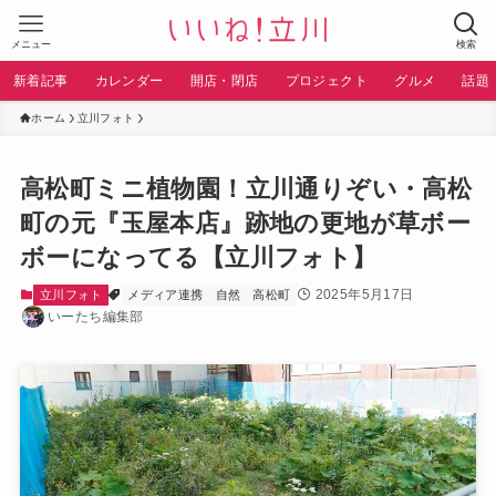
メニュー
検索
新着記事
カレンダー
開店・閉店
プロジェクト
グルメ
話題
ホーム
立川フォト
高松町ミニ植物園！立川通りぞい・高松
町の元『玉屋本店』跡地の更地が草ボー
ボーになってる【立川フォト】
2025年5月17日
立川フォト
メディア連携
自然
高松町
いーたち編集部