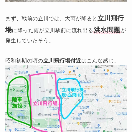
立川飛行
まず、戦前の立川では、大雨が降ると
場
洪水問題
に降った雨が立川駅前に流れ出る
が
発生していたそう。
昭和初期の頃の
立川飛行場付近
はこんな感じ↓