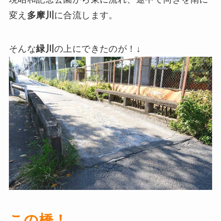
変え
多摩川
に合流します。
そんな
緑川
の上にできたのが！↓
この橋！