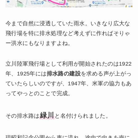
今まで自然に浸透していた雨水。いきなり広大な
飛行場を特に排水処理など考えずに作ればそりゃ
ー洪水にもなりますよね。
立川陸軍飛行場として利用が開始されたのは1922
年、1925年には
排水路の建設
を求める声が上がっ
ていたらしいのですが、1947年、米軍の協力もあ
ってやっとのことで完成。
緑川
その排水路は
と名付けられました。
現昭和記念公園から東に流れ、途中で向きを南に