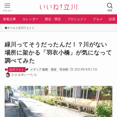
メニュー
検索
新着記事
カレンダー
開店・閉店
プロジェクト
グルメ
話題
ホーム
立川フォト
緑川ってそうだったんだ！？川がない
場所に架かる「羽衣小橋」が気になって
調べてみた
2023年9月17日
立川フォト
メディア連携
歴史
羽衣町
ささみ＠いーたち