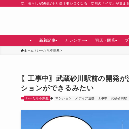
立川暮らしが56億7千万倍オモシロくなる！立川の『イマ』が集ま
新着記事
カレンダー
開店・閉店
プ
ホーム
いーたち不動産
〖工事中〗武蔵砂川駅前の開発が
ションができるみたい
いーたち不動産
マンション
メディア連携
工事中
武蔵砂川駅