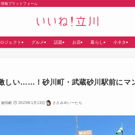
る情報プラットフォーム
ロジェクト
グルメ
話題
お店
暮らし
小ネタ
激しい……！砂川町・武蔵砂川駅前にマ
2023年1月13日
ささみ＠いーたち
砂川町