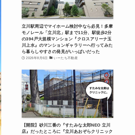
立川駅周辺でマイホーム検討中なら必見！多摩
モノレール「立川北」駅まで11分、駅徒歩2分
の394戸大規模マンション『クロスアリーナ玉
川上水』のマンションギャラリーへ行ってみた
ら暮らしやすさの発見がいっぱいだった
2026年8月6日
いーたち不動産
【開院】砂川三番の『すたみな太郎NEO 立川
店』だったところに『立川あおぞらクリニック