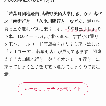
バスの本数が多い行き方
「若葉町団地経由 武蔵野美術大学行き」
か
西武バ
ス「南街行き」「久米川駅行き」など
立川通りを
真っ直ぐ進むバスに乗ります。
「幸町三丁目」
で
下車。100メートルほど北へ進み、すずかけ通り
を東へ。エルロード商店会をひたすら東へ進むと
『ヤオコー 立川若葉町店』が見えてきます。間違
えて「大山団地行き」や「イオンモール行き」に
乗ってしまうと芋窪街道へ進んでしまうので要注
意。
いーたちキッチン公式サイト