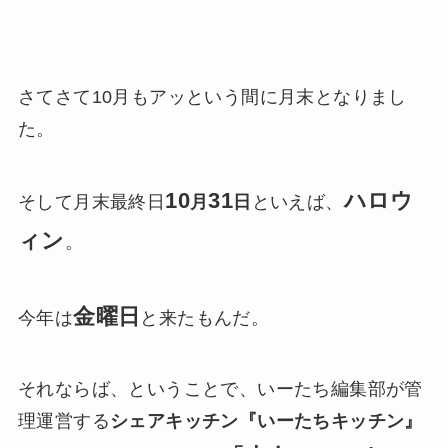
さてさて10月もアッという間に月末となりまし
た。
10
31
ハロウ
そして月末最終日
月
日
といえば、
ィン
。
金曜日
今年は
と来たもんだ。
それならば、ということで、いーたち編集部が管
理運営する
シェアキッチン『いーたちキッチン』