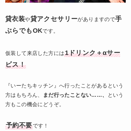
貸衣装
貸アクセサリー
手
や
がありますので
ぶらでもOK
です。
1ドリンク＋αサー
仮装して来店した方には
ビス！
『いーたちキッチン』へ行ったことがあるという
方はもちろん、
まだ行ったことない……、
という
方もこの機会にどうぞ。
予約不要
です！