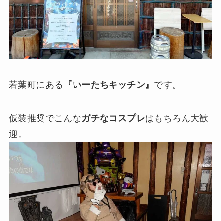
若葉町にある
『いーたちキッチン』
です。
仮装推奨でこんな
ガチなコスプレ
はもちろん大歓
迎↓