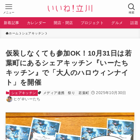
メニュー
検索
新着記事
カレンダー
開店・閉店
プロジェクト
グルメ
話題
ホーム
シェアキッチン
仮装しなくても参加OK！10月31日は若
葉町にあるシェアキッチン『いーたち
キッチン』で「大人のハロウィンナイ
ト」を開催
2025年10月30日
シェアキッチン
メディア連携
祭り
若葉町
ヒゲ＠いーたち