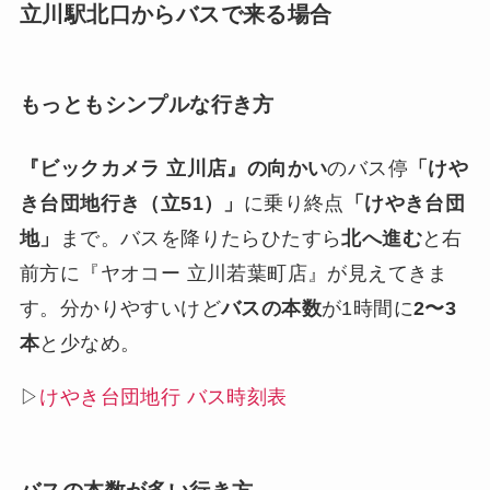
立川駅北口からバスで来る場合
もっともシンプルな行き方
『ビックカメラ 立川店』の向かい
のバス停
「けや
き台団地行き（立51）」
に乗り終点
「けやき台団
地」
まで。バスを降りたらひたすら
北へ進む
と右
前方に『ヤオコー 立川若葉町店』が見えてきま
す。分かりやすいけど
バスの本数
が1時間に
2〜3
本
と少なめ。
▷
けやき台団地行 バス時刻表